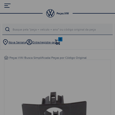
0
Nova Serrana
Entre/registre-se
/
Peças VW
/
Busca Simplificada
/
Peças por Código Original