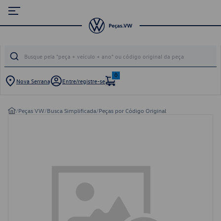
0
Nova Serrana
Entre/registre-se
/
Peças VW
/
Busca Simplificada
/
Peças por Código Original