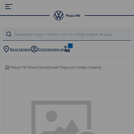
0
Nova Serrana
Entre/registre-se
/
Peças VW
/
Busca Simplificada
/
Peças por Código Original