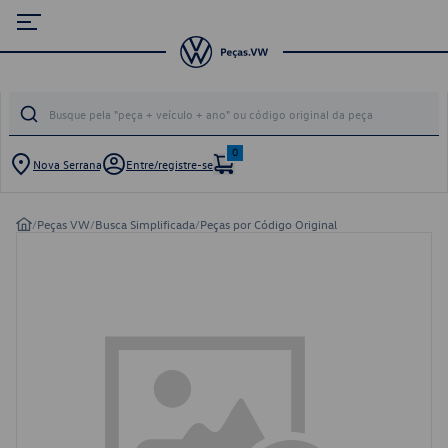
0
Nova Serrana
Entre/registre-se
/
Peças VW
/
Busca Simplificada
/
Peças por Código Original