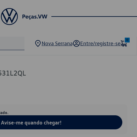
0
Nova Serrana
Entre/registre-se
531L2QL
tado.
Avise-me quando chegar!