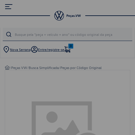
0
Nova Serrana
Entre/registre-se
/
Peças VW
/
Busca Simplificada
/
Peças por Código Original