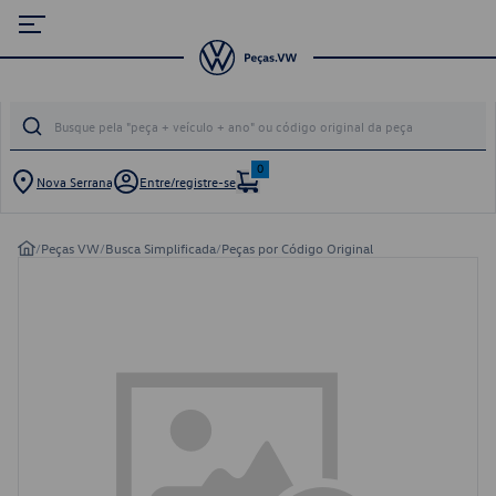
0
Nova Serrana
Entre/registre-se
/
Peças VW
/
Busca Simplificada
/
Peças por Código Original