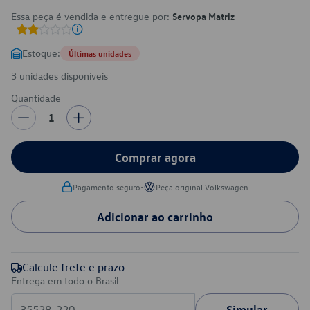
Essa peça é vendida e entregue por:
Servopa Matriz
Estoque:
Últimas unidades
3 unidades disponíveis
Quantidade
1
Comprar agora
•
Pagamento seguro
Peça original Volkswagen
Adicionar ao carrinho
Calcule frete e prazo
Entrega em todo o Brasil
Simular