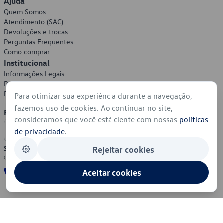
Ajuda
Quem Somos
Atendimento (SAC)
Devoluções e trocas
Perguntas Frequentes
Como comprar
Institucional
Informações Legais
Política de Privacidade
Política de Cookies
Para otimizar sua experiência durante a navegação,
fazemos uso de cookies. Ao continuar no site,
Formas de Pagamento
consideramos que você está ciente com nossas
políticas
de privacidade
.
Segurança
Rejeitar cookies
Aceitar cookies
© 2026 - Volkswagen do Brasil - Todos os direitos reservados