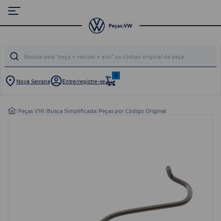
0
Nova Serrana
Entre/registre-se
/
Peças VW
/
Busca Simplificada
/
Peças por Código Original