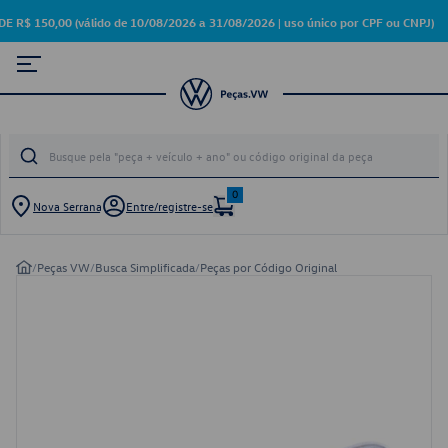
150,00 (válido de 10/08/2026 a 31/08/2026 | uso único por CPF ou CNPJ)
0
Nova Serrana
Entre/registre-se
/
Peças VW
/
Busca Simplificada
/
Peças por Código Original