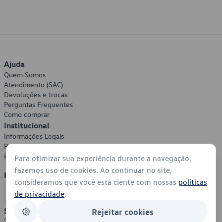
Ajuda
Quem Somos
Atendimento (SAC)
Devoluções e trocas
Perguntas Frequentes
Como comprar
Institucional
Informações Legais
Política de Privacidade
Política de Cookies
Para otimizar sua experiência durante a navegação,
fazemos uso de cookies. Ao continuar no site,
Formas de Pagamento
consideramos que você está ciente com nossas
políticas
de privacidade
.
Segurança
Rejeitar cookies