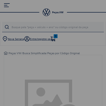
0
Nova Serrana
Entre/registre-se
/
Peças VW
/
Busca Simplificada
/
Peças por Código Original