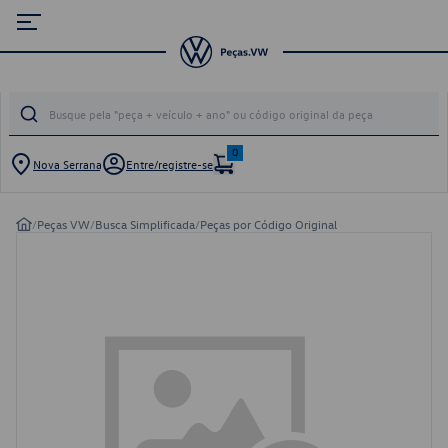
0
Nova Serrana
Entre/registre-se
/
Peças VW
/
Busca Simplificada
/
Peças por Código Original