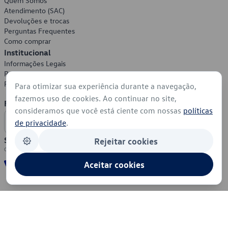
Quem Somos
Atendimento (SAC)
Devoluções e trocas
Perguntas Frequentes
Como comprar
Institucional
Informações Legais
Política de Privacidade
Política de Cookies
Para otimizar sua experiência durante a navegação,
fazemos uso de cookies. Ao continuar no site,
Formas de Pagamento
consideramos que você está ciente com nossas
políticas
de privacidade
.
Segurança
Rejeitar cookies
Aceitar cookies
© 2026 - Volkswagen do Brasil - Todos os direitos reservados