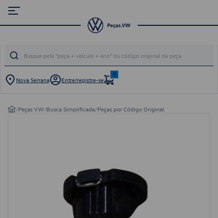
0
Nova Serrana
Entre/registre-se
/
Peças VW
/
Busca Simplificada
/
Peças por Código Original