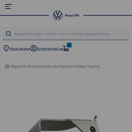
0
Nova Serrana
Entre/registre-se
/
Peças VW
/
Busca Simplificada
/
Peças por Código Original