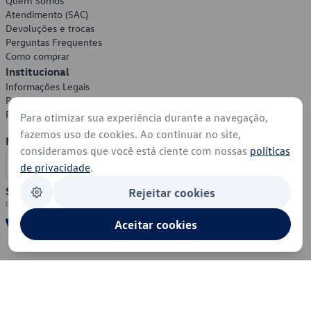
Quem Somos
Atendimento (SAC)
Devoluções e trocas
Perguntas Frequentes
Como comprar
Institucional
Informações Legais
Política de Privacidade
Política de Cookies
Para otimizar sua experiência durante a navegação,
fazemos uso de cookies. Ao continuar no site,
Formas de Pagamento
consideramos que você está ciente com nossas
políticas
de privacidade
.
Segurança
Rejeitar cookies
Aceitar cookies
© 2026 - Volkswagen do Brasil - Todos os direitos reservados