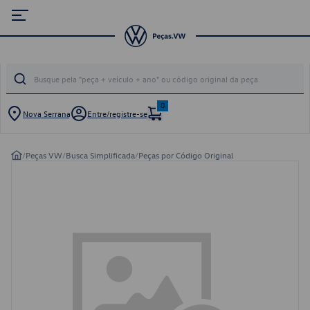
0
Nova Serrana
Entre/registre-se
/
Peças VW
/
Busca Simplificada
/
Peças por Código Original