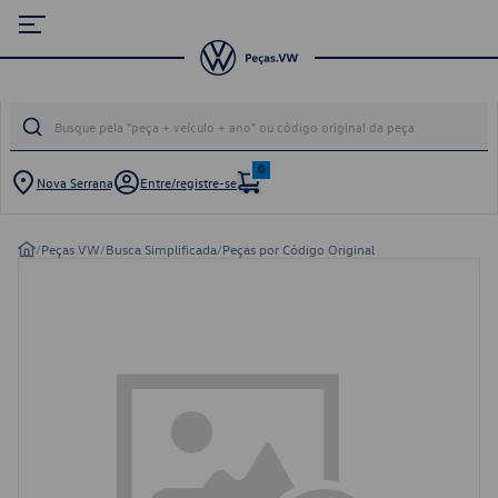
0
Nova Serrana
Entre/registre-se
/
Peças VW
/
Busca Simplificada
/
Peças por Código Original