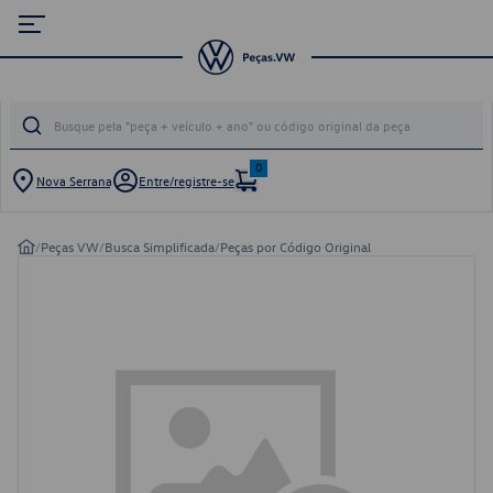
0
Nova Serrana
Entre/registre-se
/
Peças VW
/
Busca Simplificada
/
Peças por Código Original