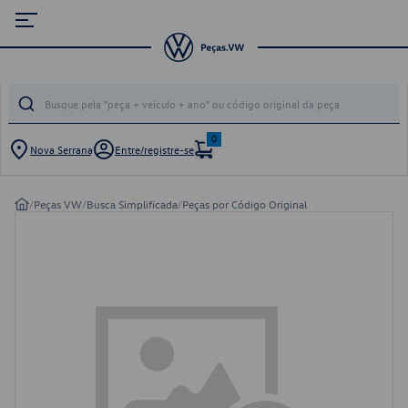
0
Nova Serrana
Entre/registre-se
/
Peças VW
/
Busca Simplificada
/
Peças por Código Original