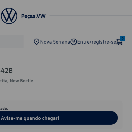
0
Nova Serrana
Entre/registre-se
342B
Jetta, New Beetle
tado.
Avise-me quando chegar!