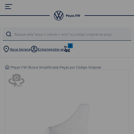
0
Nova Serrana
Entre/registre-se
/
Peças VW
/
Busca Simplificada
/
Peças por Código Original