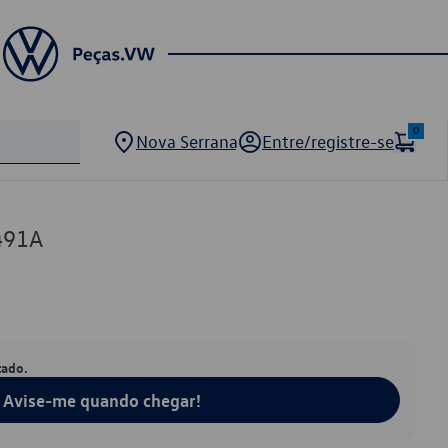
0
Nova Serrana
Entre/registre-se
491A
tado.
Avise-me quando chegar!