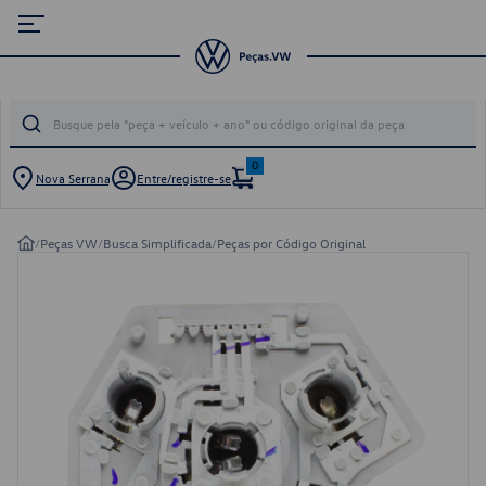
0
Nova Serrana
Entre/registre-se
/
Peças VW
/
Busca Simplificada
/
Peças por Código Original