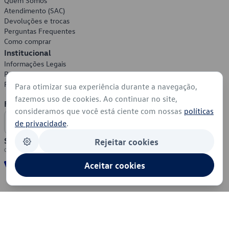
Quem Somos
Atendimento (SAC)
Devoluções e trocas
Perguntas Frequentes
Como comprar
Institucional
Informações Legais
Política de Privacidade
Política de Cookies
Para otimizar sua experiência durante a navegação,
fazemos uso de cookies. Ao continuar no site,
Formas de Pagamento
consideramos que você está ciente com nossas
políticas
de privacidade
.
Segurança
Rejeitar cookies
Aceitar cookies
© 2026 - Volkswagen do Brasil - Todos os direitos reservados