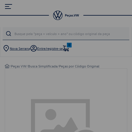
0
Nova Serrana
Entre/registre-se
/
Peças VW
/
Busca Simplificada
/
Peças por Código Original