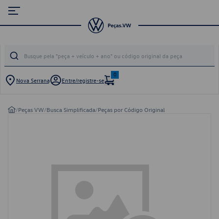
0
Nova Serrana
Entre/registre-se
/
Peças VW
/
Busca Simplificada
/
Peças por Código Original