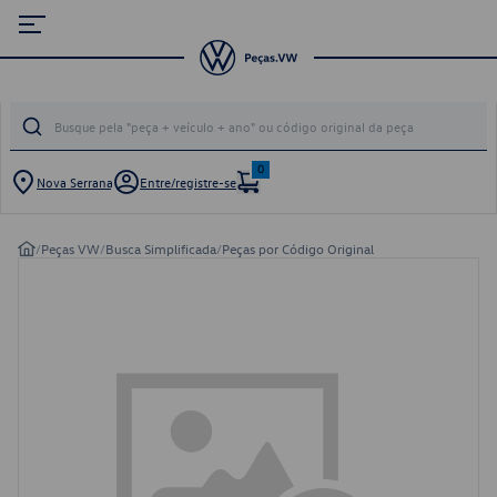
0
Nova Serrana
Entre/registre-se
/
Peças VW
/
Busca Simplificada
/
Peças por Código Original