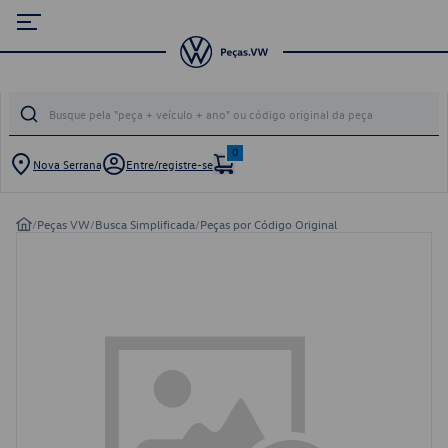
0
Nova Serrana
Entre/registre-se
/
Peças VW
/
Busca Simplificada
/
Peças por Código Original