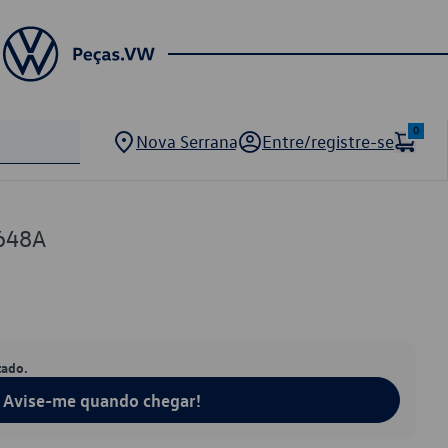
0
Nova Serrana
Entre/registre-se
648A
tado.
Avise-me quando chegar!