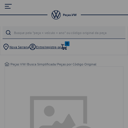
0
Nova Serrana
Entre/registre-se
/
Peças VW
/
Busca Simplificada
/
Peças por Código Original