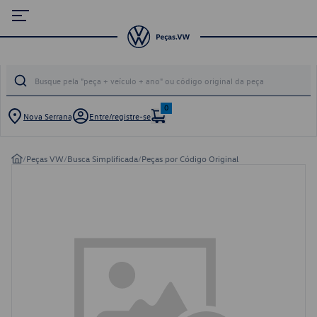
0
Nova Serrana
Entre/registre-se
/
Peças VW
/
Busca Simplificada
/
Peças por Código Original