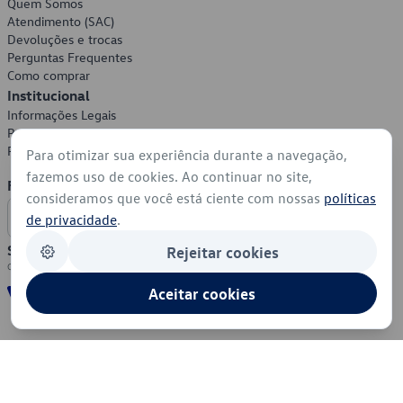
Quem Somos
Atendimento (SAC)
Devoluções e trocas
Perguntas Frequentes
Como comprar
Institucional
Informações Legais
Política de Privacidade
Política de Cookies
Para otimizar sua experiência durante a navegação,
fazemos uso de cookies. Ao continuar no site,
Formas de Pagamento
consideramos que você está ciente com nossas
políticas
de privacidade
.
Segurança
Rejeitar cookies
Aceitar cookies
© 2026 - Volkswagen do Brasil - Todos os direitos reservados