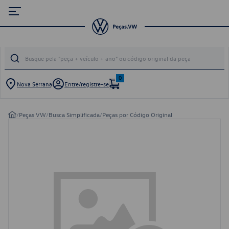
0
Nova Serrana
Entre/registre-se
/
Peças VW
/
Busca Simplificada
/
Peças por Código Original