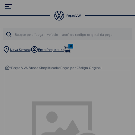
0
Nova Serrana
Entre/registre-se
/
Peças VW
/
Busca Simplificada
/
Peças por Código Original