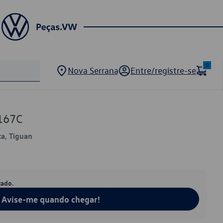
0
Nova Serrana
Entre/registre-se
167C
ta, Tiguan
tado.
Avise-me quando chegar!