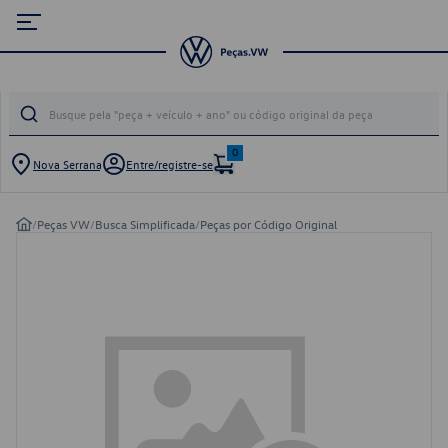
0
Nova Serrana
Entre/registre-se
/
Peças VW
/
Busca Simplificada
/
Peças por Código Original