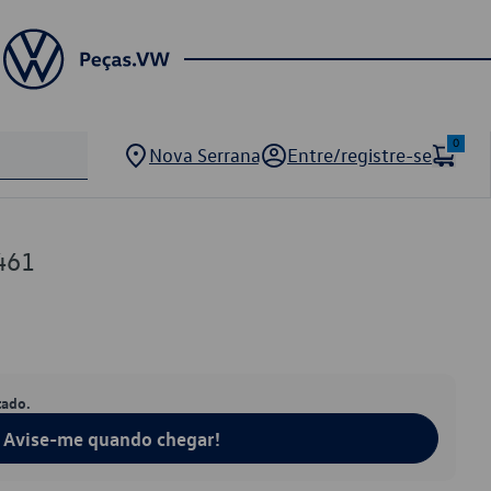
0
Nova Serrana
Entre/registre-se
461
tado.
Avise-me quando chegar!