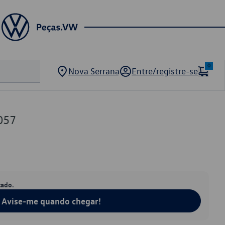
0
Nova Serrana
Entre/registre-se
057
tado.
Avise-me quando chegar!