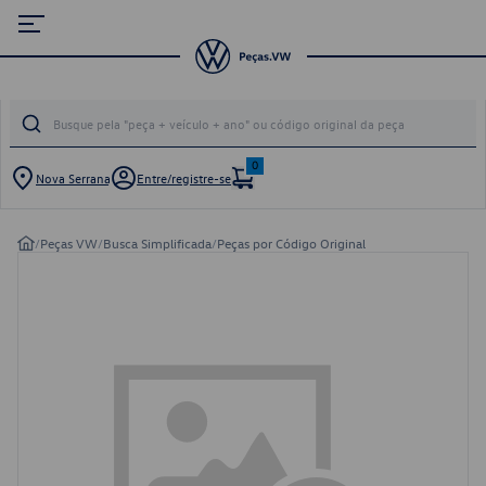
0
Nova Serrana
Entre/registre-se
/
Peças VW
/
Busca Simplificada
/
Peças por Código Original