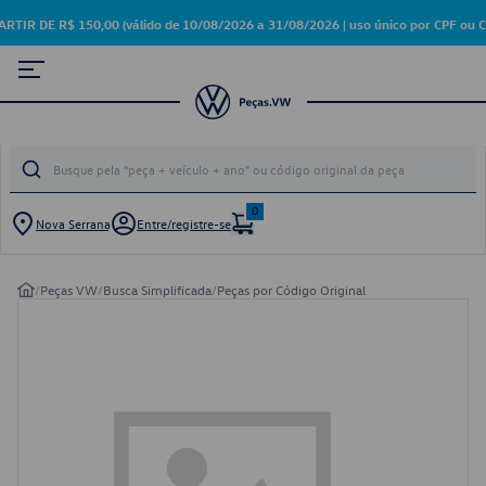
DE R$ 150,00 (válido de 10/08/2026 a 31/08/2026 | uso único por CPF ou C
0
Nova Serrana
Entre/registre-se
/
Peças VW
/
Busca Simplificada
/
Peças por Código Original