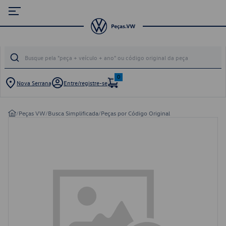
0
Nova Serrana
Entre/registre-se
/
Peças VW
/
Busca Simplificada
/
Peças por Código Original