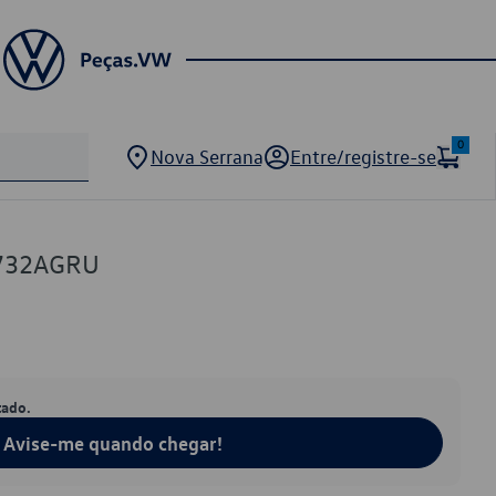
0
Nova Serrana
Entre/registre-se
4732AGRU
tado.
Avise-me quando chegar!