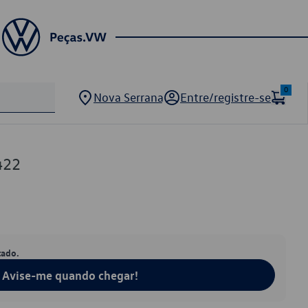
0
Nova Serrana
Entre/registre-se
422
tado.
Avise-me quando chegar!