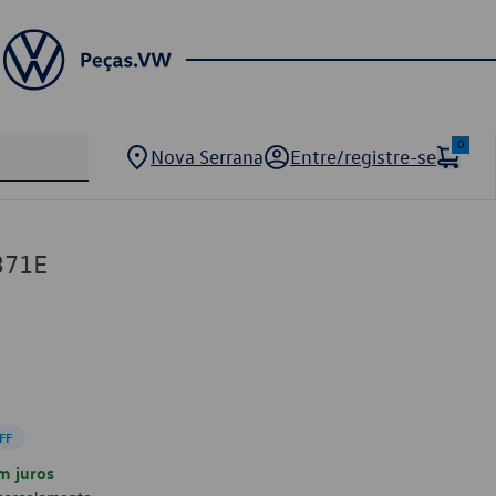
0
Nova Serrana
Entre/registre-se
371E
FF
m juros