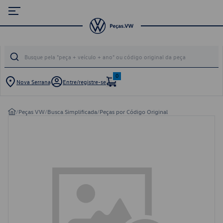
0
Nova Serrana
Entre/registre-se
/
Peças VW
/
Busca Simplificada
/
Peças por Código Original