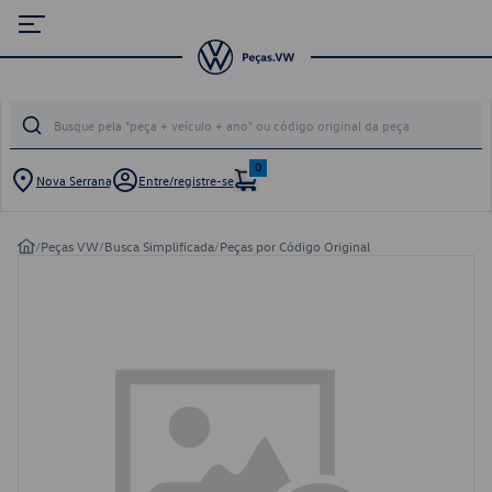
0
Nova Serrana
Entre/registre-se
/
Peças VW
/
Busca Simplificada
/
Peças por Código Original