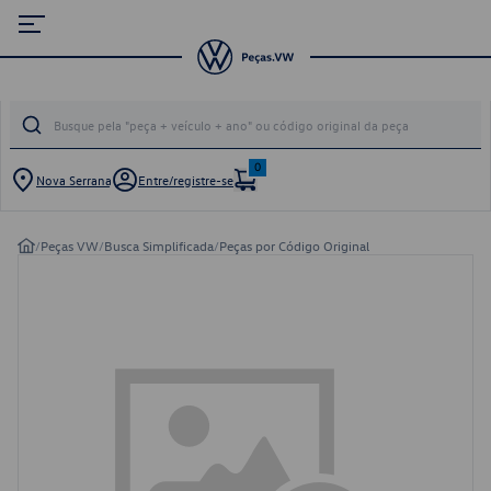
0
Nova Serrana
Entre/registre-se
/
Peças VW
/
Busca Simplificada
/
Peças por Código Original