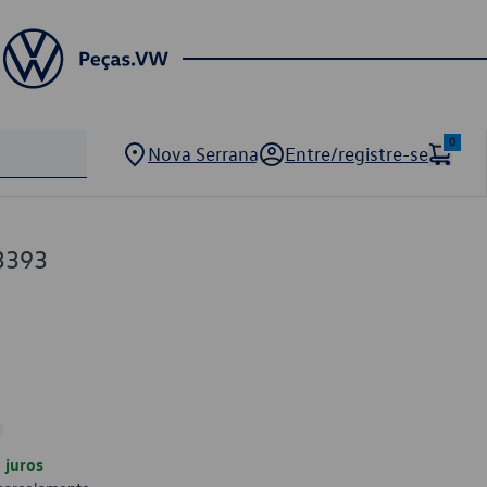
0
Nova Serrana
Entre/registre-se
3393
juros