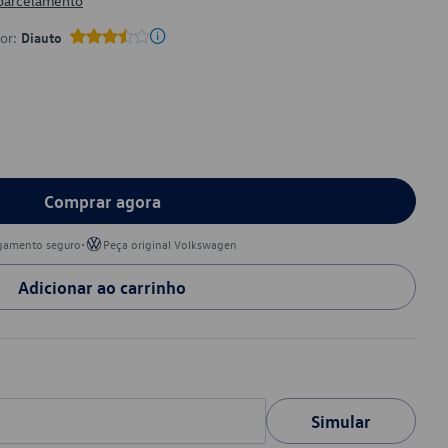
 parcelamento
por:
Diauto
Comprar agora
•
gamento seguro
Peça original Volkswagen
Adicionar ao carrinho
Simular