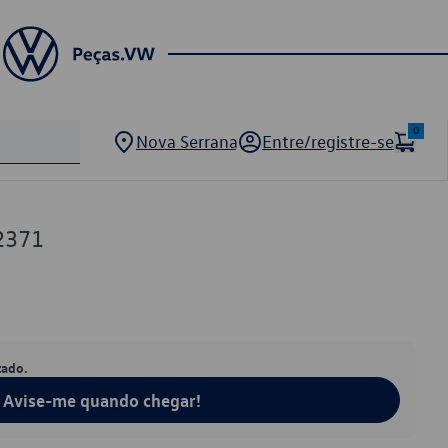
0
Nova Serrana
Entre/registre-se
2371
tado.
Avise-me quando chegar!