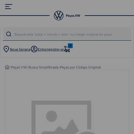
0
Nova Serrana
Entre/registre-se
/
Peças VW
/
Busca Simplificada
/
Peças por Código Original