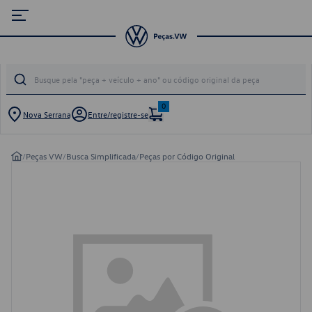
0
Nova Serrana
Entre/registre-se
/
Peças VW
/
Busca Simplificada
/
Peças por Código Original