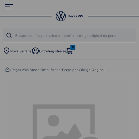
0
Nova Serrana
Entre/registre-se
/
Peças VW
/
Busca Simplificada
/
Peças por Código Original