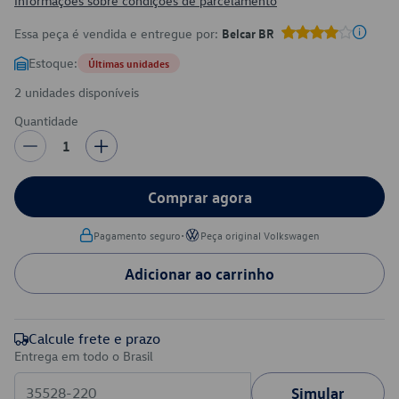
Informações sobre condições de parcelamento
Essa peça é vendida e entregue por:
Belcar BR
Estoque:
Últimas unidades
2 unidades disponíveis
Quantidade
1
Comprar agora
•
Pagamento seguro
Peça original Volkswagen
Adicionar ao carrinho
Calcule frete e prazo
Entrega em todo o Brasil
Simular