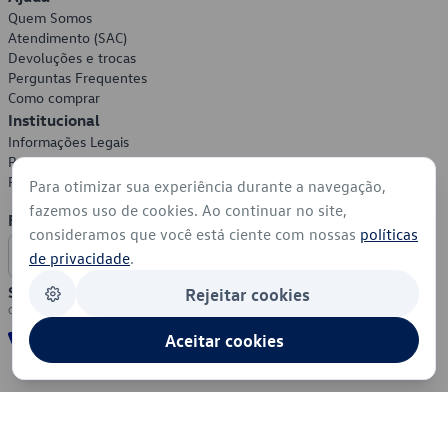
Quem Somos
Atendimento (SAC)
Devoluções e trocas
Perguntas Frequentes
Como comprar
Institucional
Informações Legais
Política de Privacidade
Política de Cookies
Para otimizar sua experiência durante a navegação,
fazemos uso de cookies. Ao continuar no site,
Formas de Pagamento
consideramos que você está ciente com nossas
políticas
de privacidade
.
Segurança
Rejeitar cookies
Aceitar cookies
© 2026 - Volkswagen do Brasil - Todos os direitos reservados