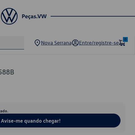
0
Nova Serrana
Entre/registre-se
588B
tado.
Avise-me quando chegar!